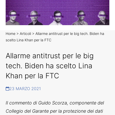
Home
>
Articoli
>
Allarme antitrust per le big tech. Biden ha
scelto Lina Khan per la FTC
N
E
Allarme antitrust per le big
W
S
tech. Biden ha scelto Lina
C
O
Khan per la FTC
R
R
E
23 MARZO 2021
L
A
Il commento di Guido Scorza, componente del
T
E
Collegio del Garante per la protezione dei dati