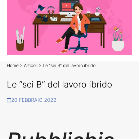
Home
>
Articoli
>
Le “sei B” del lavoro ibrido
N
Le “sei B” del lavoro ibrido
E
W
S
20 FEBBRAIO 2022
C
O
R
R
E
L