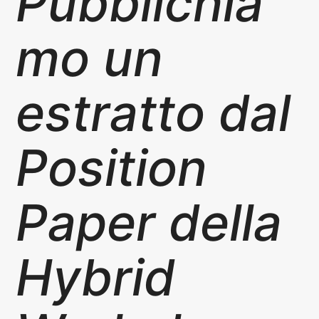
Pubblichia
A
T
mo un
E
estratto dal
Position
Paper della
Hybrid