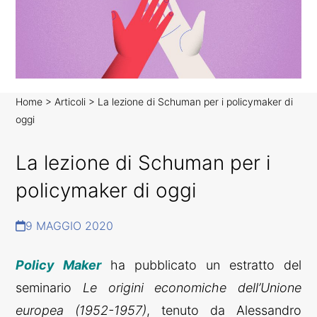
Home
>
Articoli
>
La lezione di Schuman per i policymaker di
oggi
N
E
La lezione di Schuman per i
W
S
policymaker di oggi
C
O
R
9 MAGGIO 2020
R
E
Policy Maker
ha pubblicato un estratto del
L
A
seminario
Le origini economiche dell’Unione
T
europea (1952-1957)
, tenuto da Alessandro
E