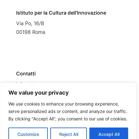
Istituto per la Cultura dell’Innovazione
Via Po, 16/B
00198 Roma
Contatti
info@icinn.eu
We value your privacy
We use cookies to enhance your browsing experience,
serve personalized ads or content, and analyze our traffic.
By clicking "Accept All", you consent to our use of cookies.
Customize
Reject All
Accept All
Copyright
ICINN Istituto per la Cultura dell'Innovazione
2026