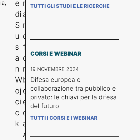
e
m
ia,
TUTTI GLI STUDI E LE RICERCHE
di
a
S
ni
u
di
s
f
CORSI E WEBINAR
a
o
n
r
19 NOVEMBRE 2024
W
bi
Difesa europea e
collaborazione tra pubblico e
oj
c
privato: le chiavi per la difesa
ci
e:
del futuro
c
d
TUTTI I CORSI E I WEBINAR
ki
a
A