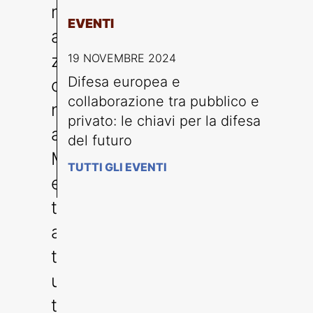
m
EVENTI
a
z
19 NOVEMBRE 2024
Difesa europea e
o
collaborazione tra pubblico e
n
privato: le chiavi per la difesa
a
del futuro
M
TUTTI GLI EVENTI
e
t
a,
t
u
tt