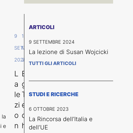
ARTICOLI
9
14
9 SETTEMBRE 2024
SETTEMBRE
MARZO
La lezione di Susan Wojcicki
2024
2023
TUTTI GLI ARTICOLI
L
Bi
a
g
le
T
STUDI E RICERCHE
zi
e
6 OTTOBRE 2023
o
c
 la
La Rincorsa dell’Italia e
n
h
i e
dell’UE