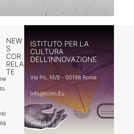
NEW
ISTITUTO PER LA
S
CULTURA
COR
DELL'INNOVAZIONE
RELA
TE
Via Po, 16/B - 00198 Roma
ane
to,
Info@icinn.eu
re)
ità