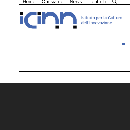
Home
Chi siamo
News
Contatti
Skip
to
content
Home
>
Anticorpi Monoclonali