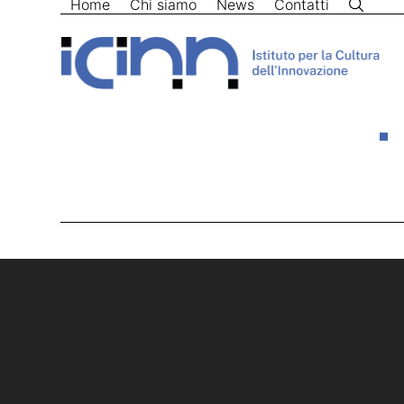
Home
Chi siamo
News
Contatti
Skip
to
content
Home
>
creatività