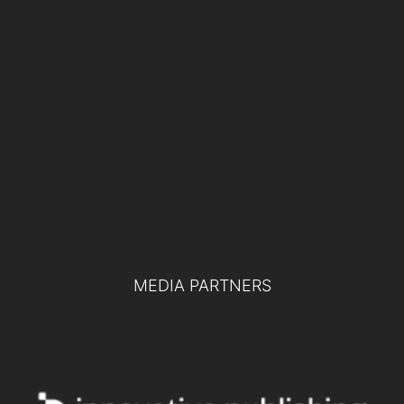
EVENTI
19 NOVEMBRE 2024
Difesa europea e collaborazione tra
pubblico e privato: le chiavi per la difesa
del futuro
TUTTI GLI EVENTI
MEDIA PARTNERS