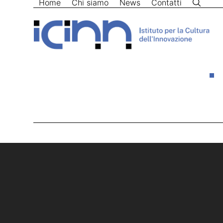
Home
Chi siamo
News
Contatti
Skip
to
content
Home
>
Digital Services Act