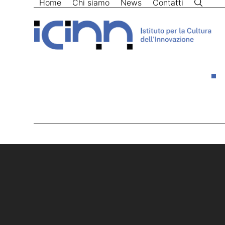
Home
Chi siamo
News
Contatti
Skip
to
content
Home
>
futuro