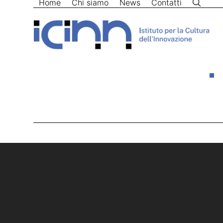
Home
Chi siamo
News
Contatti
Skip
to
content
Home
>
huawei