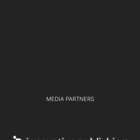
EVENTI
19 NOVEMBRE 2024
Difesa europea e collaborazione tra
pubblico e privato: le chiavi per la difesa
del futuro
TUTTI GLI EVENTI
MEDIA PARTNERS