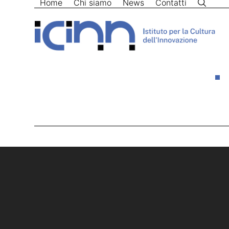
Home
Chi siamo
News
Contatti
Skip
to
content
Home
>
Mattioli