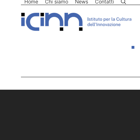
Home
Chi siamo
News
Contatti
Skip
to
content
Home
>
ripresa