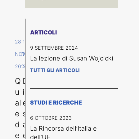
ARTICOLI
28
19
9 SETTEMBRE 2024
NOVEMBRE
NOVEMBRE
La lezione di Susan Wojcicki
2024
2024
TUTTI GLI ARTICOLI
Q
D
u
if
al
e
STUDI E RICERCHE
e
s
6 OTTOBRE 2023
d
a
La Rincorsa dell’Italia e
e
e
dell’UE