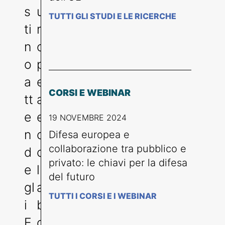
s
u
TUTTI GLI STUDI E LE RICERCHE
ti
r
n
o
o
p
a
e
CORSI E WEBINAR
tt
a
e
e
19 NOVEMBRE 2024
n
c
Difesa europea e
collaborazione tra pubblico e
d
o
privato: le chiavi per la difesa
e
ll
del futuro
gl
a
TUTTI I CORSI E I WEBINAR
i
b
E
o