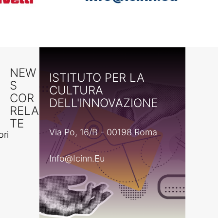
NEW
ISTITUTO PER LA
S
CULTURA
COR
DELL'INNOVAZIONE
RELA
TE
Via Po, 16/B - 00198 Roma
ori
Info@icinn.eu