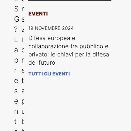
S
r
EVENTI
G
a
?
z
19 NOVEMBRE 2024
Difesa europea e
L
i
collaborazione tra pubblico e
a
o
privato: le chiavi per la difesa
p
n
del futuro
r
e
TUTTI GLI EVENTI
e
tr
s
a
e
p
n
u
t
b