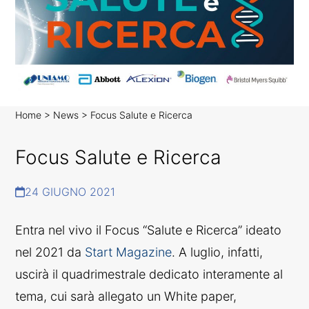
Home
>
News
>
Focus Salute e Ricerca
N
Focus Salute e Ricerca
E
W
S
24 GIUGNO 2021
C
O
Entra nel vivo il Focus “Salute e Ricerca” ideato
R
R
nel 2021 da
Start Magazine
. A luglio, infatti,
E
uscirà il quadrimestrale dedicato interamente al
L
A
tema, cui sarà allegato un White paper,
T