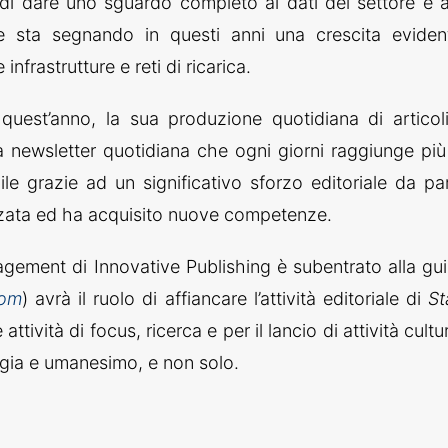
lità di dare uno sguardo completo ai dati del settore e a
e sta segnando in questi anni una crescita eviden
nfrastrutture e reti di ricarica.
 quest’anno, la sua produzione quotidiana di articol
a newsletter quotidiana che ogni giorni raggiunge più
ile grazie ad un significativo sforzo editoriale da pa
orzata ed ha acquisito nuove competenze.
gement di Innovative Publishing è subentrato alla gu
com
) avrà il ruolo di affiancare l’attività editoriale di
St
ttività di focus, ricerca e per il lancio di attività cultur
ologia e umanesimo, e non solo.