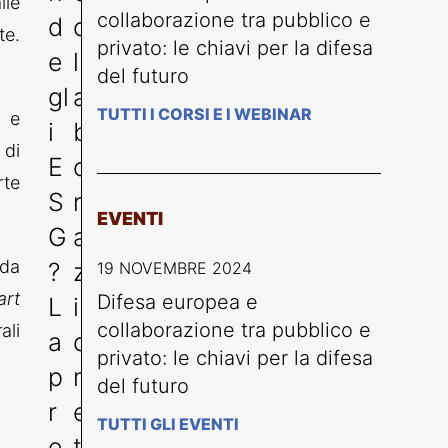
lle
collaborazione tra pubblico e
d
o
te.
privato: le chiavi per la difesa
e
ll
del futuro
gl
a
TUTTI I CORSI E I WEBINAR
i e
i
b
 di
E
o
rte
S
r
EVENTI
G
a
ida
?
z
19 NOVEMBRE 2024
art
Difesa europea e
L
i
collaborazione tra pubblico e
ali
a
o
privato: le chiavi per la difesa
p
n
del futuro
r
e
TUTTI GLI EVENTI
e
tr