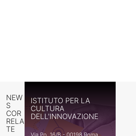
NEW
ISTITUTO PER LA
S
CULTURA
COR
DELL'INNOVAZIONE
RELA
TE
Via Po, 16/B - 00198 Roma