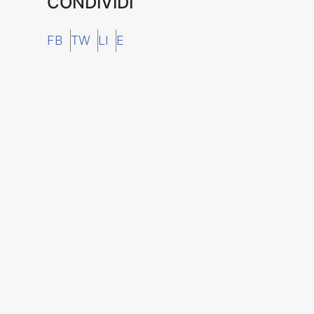
CONDIVIDI
FB
TW
LI
E