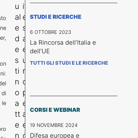
u
if
al
e
STUDI E RICERCHE
sto
e
s
one
6 OTTOBRE 2023
d
a
er,
La Rincorsa dell’Italia e
e
e
dell’UE
s
u
TUTTI GLI STUDI E LE RICERCHE
con
ti
r
ni:
n
o
del
o
p
 di
a
e
 le
CORSI E WEBINAR
tt
a
e
e
19 NOVEMBRE 2024
bro
n
c
Difesa europea e