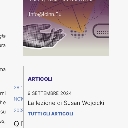
Info@icinn.eu
.
gia
ura
ima
ARTICOLI
28
19
rni
9 SETTEMBRE 2024
NOVEMBRE
NOVEMBRE
che
La lezione di Susan Wojcicki
2024
2024
 su
TUTTI GLI ARTICOLI
ss,
Q
D