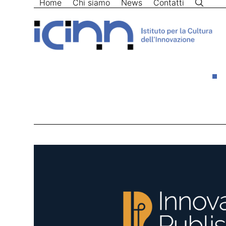
Home
Chi siamo
News
Contatti
Skip
to
content