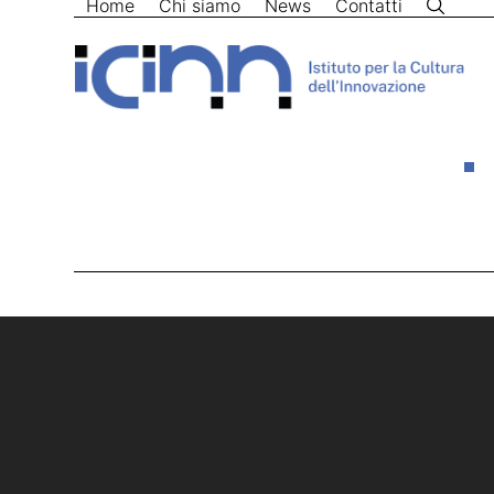
Home
Chi siamo
News
Contatti
Skip
to
content
Home
>
almaviva