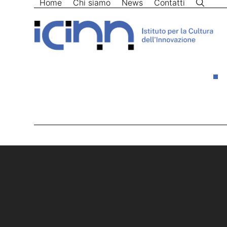
Home
Chi siamo
News
Contatti
Skip
to
content
Home
>
litio