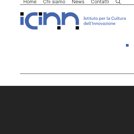
Home
Chi siamo
News
Contatti
Skip
to
content
Home
>
salamon