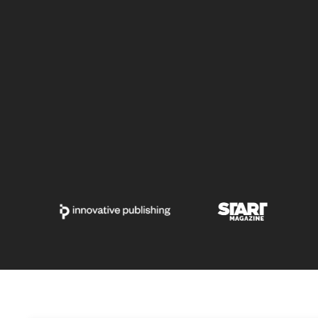
Twitter: chi sposa (e chi
non sposa) il telelavoro
perenne