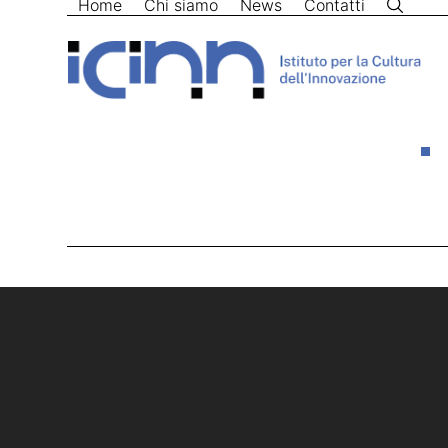
Home
Chi siamo
News
Contatti
Skip
to
content
Home
>
google